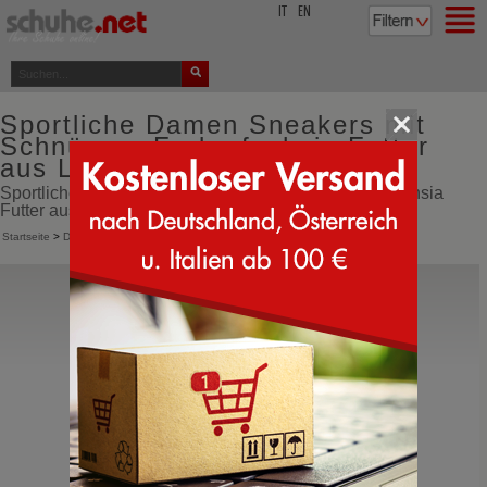
top
IT
EN
Sportliche Damen Sneakers mit
Schnürung Farbe fuchsia Futter
aus Lammfell
Sportliche Damen Sneakers mit Schnürung Farbe fuchsia
Futter aus Lammfell online bestellen direkt aus Italien
Startseite
>
Damen
>
Sneakers
>
Sportliche Schnürschuhe
BnG Real Shoes
La Yeti
Fohlen Schneestiefel