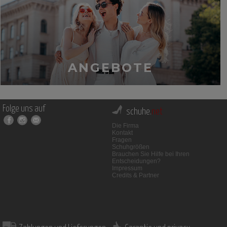
ANGEBOTE
Folge uns auf
schuhe.
net
Die Firma
Kontakt
Fragen
Schuhgrößen
Brauchen Sie Hilfe bei Ihren
Entscheidungen?
Impressum
Credits & Partner