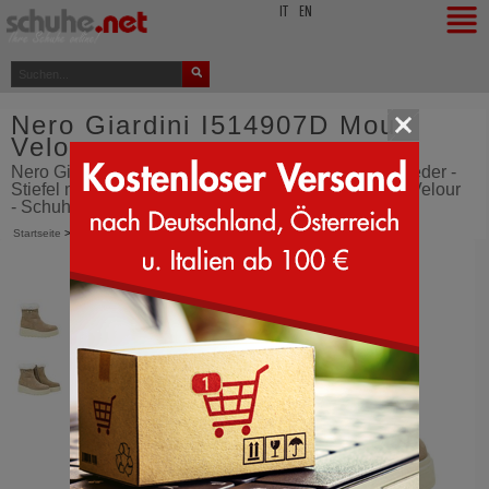
top
IT
EN
Nero Giardini I514907D Mou
Velour
Nero Giardini I514907D, Damenstiefelette aus Wildleder -
Stiefel mit Fellfutter - Nero Giardini I514907D - Mou Velour
- Schuhe - aus Italien bestellen - SCHUHE.net
Startseite
>
Nero Giardini
>
I514907D
>
Mou Velour