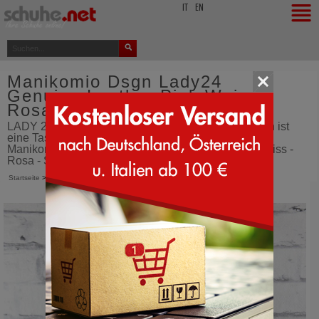
top
IT
EN
Manikomio Dsgn Lady24
Genuine Leather Pink Weiss -
Rosa
LADY 24 GENUINE LEATHER von Manikomio Dsgn ist
eine Tasche aus genarbtem Echtleder - Tasche -
Manikomio Dsgn Lady24 Genuine Leather - Pink Weiss -
Rosa - Schuhe - aus Italien bestellen - SCHUHE.net
Startseite
>
Manikomio Dsgn
>
Lady24 Genuine Leather
>
Pink Weiss (Rosa)