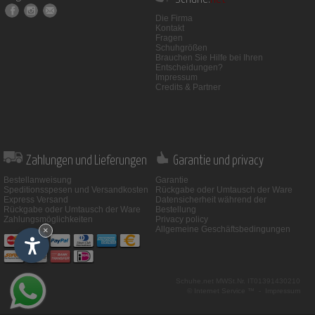
Die Firma
Kontakt
Fragen
Schuhgrößen
Brauchen Sie Hilfe bei Ihren
Entscheidungen?
Impressum
Credits & Partner
Zahlungen und Lieferungen
Garantie und privacy
Bestellanweisung
Garantie
Speditionsspesen und Versandkosten
Rückgabe oder Umtausch der Ware
Express Versand
Datensicherheit während der
Rückgabe oder Umtausch der Ware
Bestellung
Zahlungsmöglichkeiten
Privacy policy
Allgemeine Geschäftsbedingungen
×
Schuhe.net
MWSt.Nr. IT01391430210
© Internet Service ™ -
Impressum