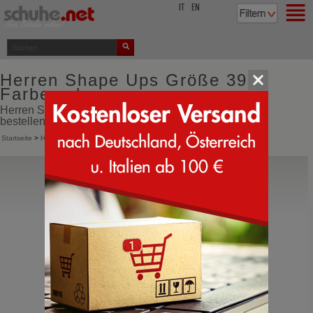
top
IT
EN
Herren Shape Ups Größe 39
Farbe schwarz
Herren Shape Ups Größe 39 Farbe schwarz online
bestellen direkt aus Italien
Startseite
>
Herren
>
Sportliche Schuhe
>
Shape Ups
Skechers
232930 Glide Step Pro
Strechschuhe