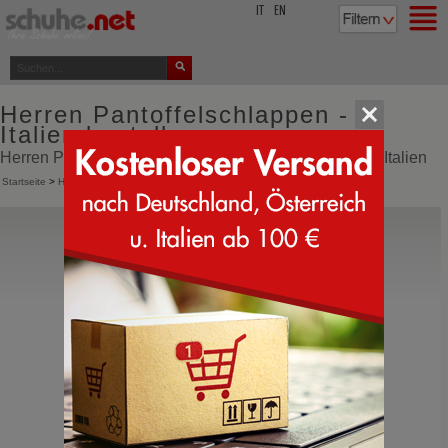
top
IT
EN
Herren Pantoffelschlappen -
Italien bestellen
Herren Pantoffelschlappen online bestellen direkt aus Italien
Startseite
>
Herren
>
Pantoffeln
>
Pantoffelschlappen
Orthopant
Baita
Hausschuhe