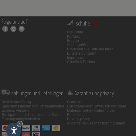
Folge uns auf
schuhe.
net
Die Firma
Kontakt
Fragen
Schuhgrößen
Brauchen Sie Hilfe bei Ihren
Entscheidungen?
Impressum
Credits & Partner
Zahlungen und Lieferungen
Garantie und privacy
Bestellanweisung
Garantie
Speditionsspesen und Versandkosten
Rückgabe oder Umtausch der Ware
Express Versand
Datensicherheit während der
Rückgabe oder Umtausch der Ware
Bestellung
Zahlungsmöglichkeiten
Privacy policy
Allgemeine Geschäftsbedingungen
×