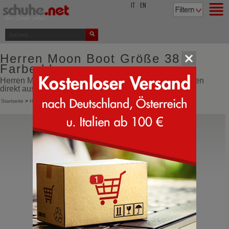
top
IT
EN
Herren Moon Boot Größe 38
Farbe blau
Herren Moon Boot Größe 38 Farbe blau online bestellen
direkt aus Italien
Startseite
>
Herren
>
Moon Boot
Moon Boot®
Icon Nylon Boot
Moonboots