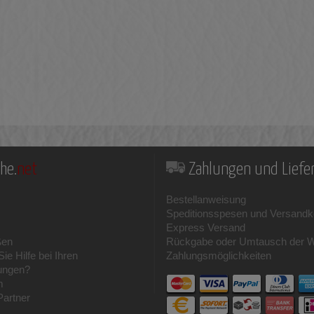
he.
net
Zahlungen und Lief
Bestellanweisung
Speditionsspesen und Versandk
Express Versand
ßen
Rückgabe oder Umtausch der 
ie Hilfe bei Ihren
Zahlungsmöglichkeiten
ungen?
m
Partner