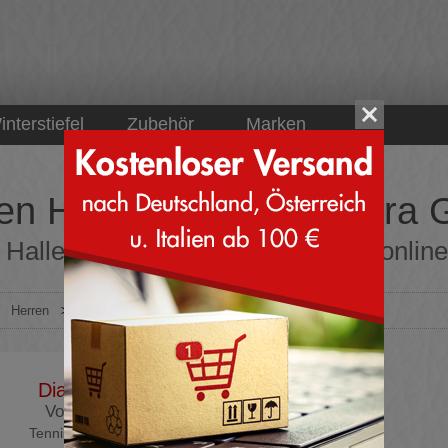
interstiefel
Zubehör
Marken
en Hallenschuhe Diadora 
 Hallenschuhe Diadora Größe 40 online b
>
Herren
>
Sportliche Schuhe
>
Hallenschuhe
>
Diadora
Diadora
Volee 6
Tennisschuhe