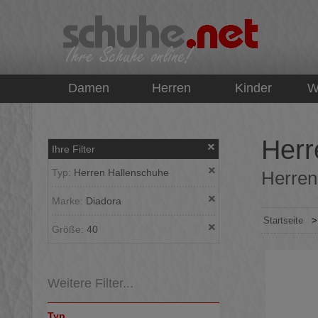
top
Damen
Herren
Kinder
W
Herr
Ihre Filter
Typ:
Herren Hallenschuhe
Herren
Marke:
Diadora
Startseite
Größe:
40
Weitere Filter...
Typ