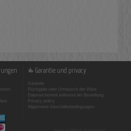
erungen
Garantie und privacy
Garantie
osten
Rückgabe oder Umtausch der Ware
Datensicherheit während der Bestellung
Ware
Privacy policy
Allgemeine Geschäftsbedingungen
Schuhe.net
MWSt.Nr. IT01391430210