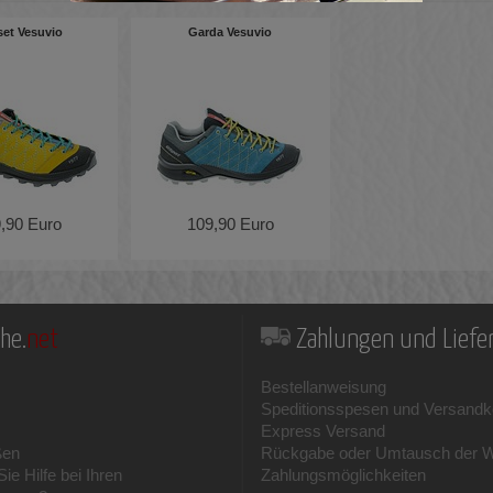
et Vesuvio
Garda Vesuvio
,90 Euro
109,90 Euro
he.
net
Zahlungen und Lief
Bestellanweisung
Speditionsspesen und Versandk
Express Versand
ßen
Rückgabe oder Umtausch der 
ie Hilfe bei Ihren
Zahlungsmöglichkeiten