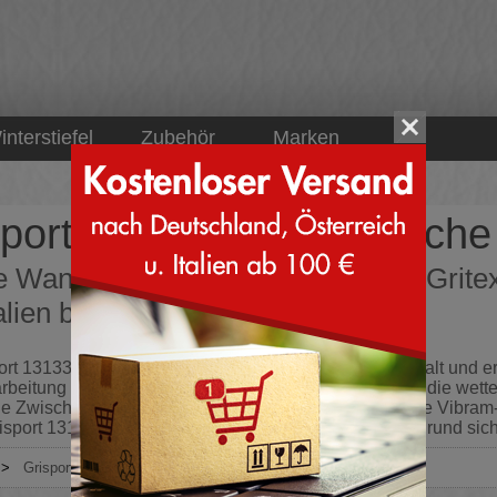
interstiefel
Zubehör
Marken
sport 13133 Gritex - Flac
 Wanderschuhe - Grisport 13133 Gritex 
talien bestellen - SCHUHE.net
ort 13133 bietet als robuster Wanderschuh perfekten Halt und 
rbeitung macht das Modell extrem langlebig, während die wett
 Zwischensohle schont die Gelenke und die bewährte Vibram-La
isport 13133 sind Outdoor-Liebhaber auf jedem Untergrund si
>
Grisport
>
13133 Gritex