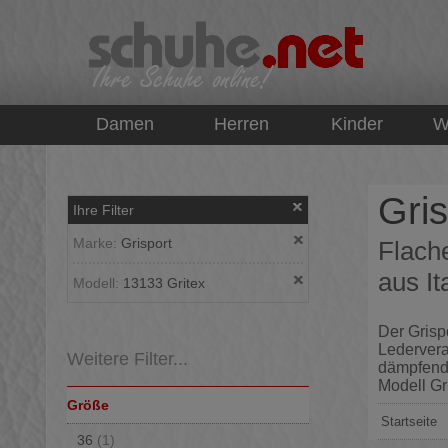
top
Damen
Herren
Kinder
W
Gri
Ihre Filter
Marke:
Grisport
Flache
aus I
Modell:
13133 Gritex
Der Grisp
Ledervera
Weitere Filter...
dämpfende
Modell Gr
Größe
Startseite
36
(1)