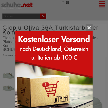
top
IT
EN
Giopiu Oliva 36A Türkisfarbener
Kombi - Sand Grün
Giopiu Oliva 36A elegante Sneakers mit Plateau-Sohle -
Plateau Sneakers - Giopiu Oliva 36A - Türkisfarbener
Kombi - Sand Grün - Schuhe - aus Italien bestellen -
SCHUHE.net
Startseite
>
Giopiu
>
Oliva 36A
>
Türkisfarbener Kombi (Sand Grün)