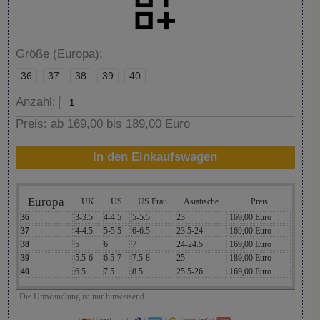
Größe (Europa):
36
37
38
39
40
Anzahl:
Preis:
ab 169,00 bis 189,00 Euro
In den Einkaufswagen
Europa
UK
US
US Frau
Asiatische
Preis
36
3-3.5
4-4.5
5-5.5
23
169,00 Euro
37
4-4.5
5-5.5
6-6.5
23.5-24
169,00 Euro
38
5
6
7
24-24.5
169,00 Euro
39
5.5-6
6.5-7
7.5-8
25
189,00 Euro
40
6.5
7.5
8.5
25.5-26
169,00 Euro
Die Umwandlung ist nur hinweisend.