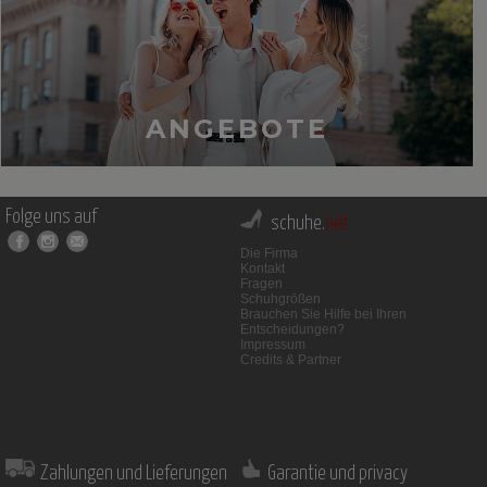
ANGEBOTE
Folge uns auf
schuhe.
net
Die Firma
Kontakt
Fragen
Schuhgrößen
Brauchen Sie Hilfe bei Ihren
Entscheidungen?
Impressum
Credits & Partner
Zahlungen und Lieferungen
Garantie und privacy