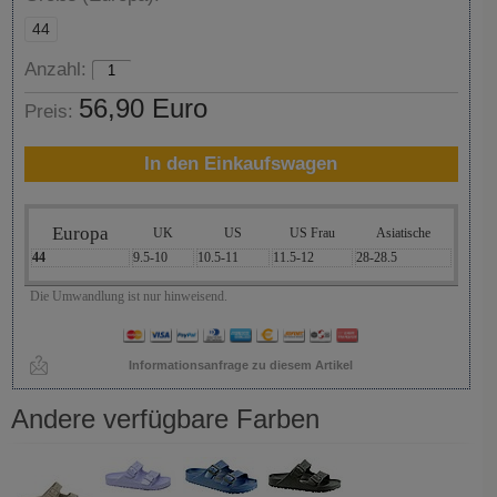
44
Anzahl:
56,90 Euro
Preis:
In den Einkaufswagen
Europa
UK
US
US Frau
Asiatische
44
9.5-10
10.5-11
11.5-12
28-28.5
Die Umwandlung ist nur hinweisend.
Informationsanfrage zu diesem Artikel
Andere verfügbare Farben