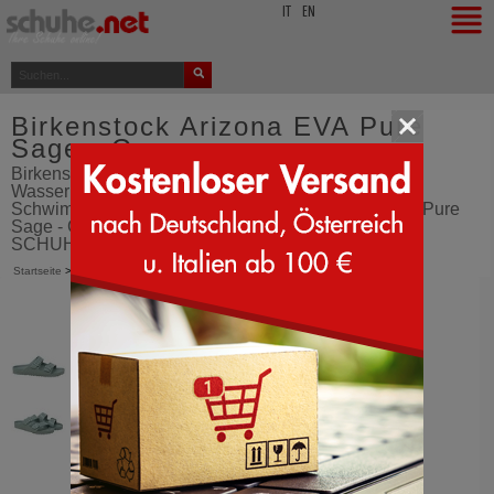
top
IT
EN
Birkenstock Arizona EVA Pure
Sage - Grau
Birkenstock Arizona EVA neue perfekt für die
Wassernutzung, den Pool oder Strand -
Schwimmbadschlappen - Birkenstock Arizona EVA - Pure
Sage - Grau - Schuhe - aus Italien bestellen -
SCHUHE.net
Startseite
>
Birkenstock
>
Arizona EVA
>
Pure Sage (Grau)