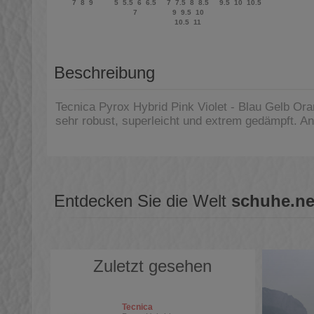
7
8
9
5
5.5
6
6.5
7
7.5
8
8.5
9.5
10
10.5
7
9
9.5
10
10.5
11
Beschreibung
Tecnica Pyrox Hybrid Pink Violet - Blau Gelb O
sehr robust, superleicht und extrem gedämpft. An
Entdecken Sie die Welt
schuhe.ne
Zuletzt gesehen
Tecnica