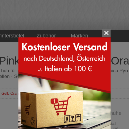
interstiefel
Zubehör
Marken
Pink Violet - Blau Gelb O
uh für den Berglauf - Flache Wanderschuhe - Tecnica Pyrox
tellen - SCHUHE.net
au Gelb Orange Rosa)
Flache Wanderschuhe
Obermaterial
Kunstleder und