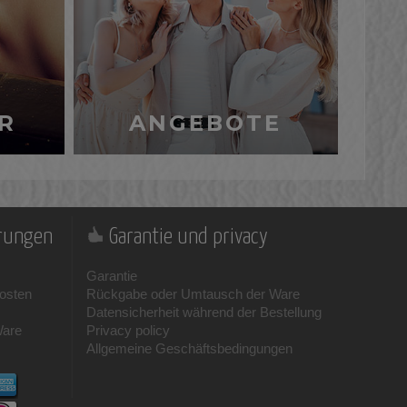
R
ANGEBOTE
erungen
Garantie und privacy
Garantie
osten
Rückgabe oder Umtausch der Ware
Datensicherheit während der Bestellung
Ware
Privacy policy
Allgemeine Geschäftsbedingungen