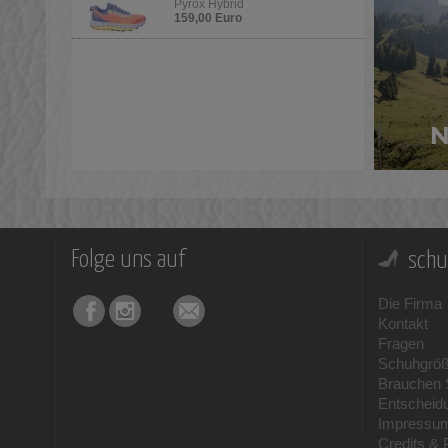
Pyrox Hybrid
159,00 Euro
Folge uns auf
schu
Die Firma
Kontakt
Fragen
Schuhgrö
Brauchen S
Entscheid
Impressu
Credits & 