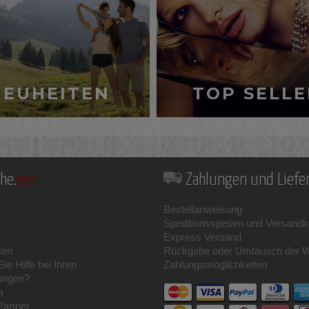
NEUHEITEN
TOP SELLE
he.
net
Zahlungen und Lief
Bestellanweisung
Speditionsspesen und Versandk
Express Versand
ßen
Rückgabe oder Umtausch der 
ie Hilfe bei Ihren
Zahlungsmöglichkeiten
ungen?
m
Partner