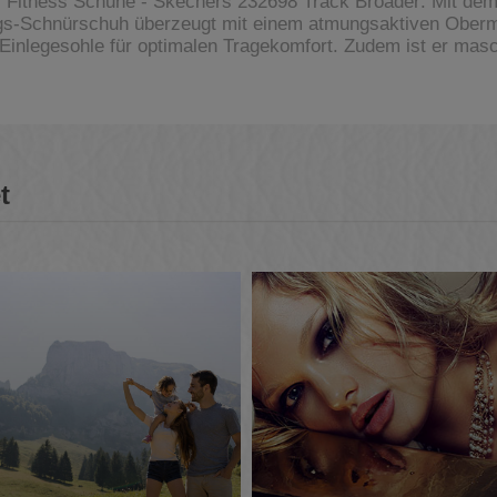
 Fitness Schuhe - Skechers 232698 Track Broader: Mit dem 
ngs-Schnürschuh überzeugt mit einem atmungsaktiven Oberm
nlegesohle für optimalen Tragekomfort. Zudem ist er masc
t