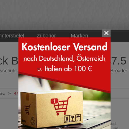
interstiefel
Zubehör
Marken
k Broader Schwarz - 47.5
sschuh - Fitness Schuhe - Skechers 232698 Track Broader
arz
>
47.5
Fitness Schuhe
Obermaterial
Kunstleder und