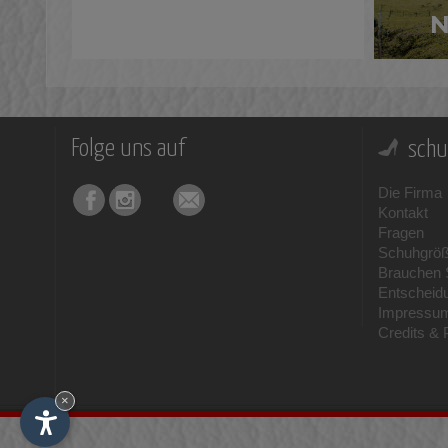
Folge uns auf
schu
Die Firma
Kontakt
Fragen
Schuhgrö
Brauchen S
Entscheid
Impressu
Credits & 
×