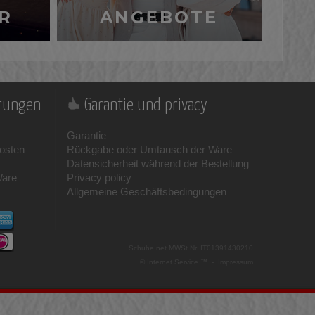
R
ANGEBOTE
erungen
Garantie und privacy
Garantie
osten
Rückgabe oder Umtausch der Ware
Datensicherheit während der Bestellung
Ware
Privacy policy
Allgemeine Geschäftsbedingungen
Schuhe.net
MWSt.Nr. IT01391430210
© Internet Service ™ -
Impressum