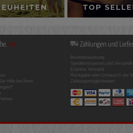
NEUHEITEN
TOP SELLE
he.
net
Zahlungen und Lief
Bestellanweisung
Speditionsspesen und Versandk
Express Versand
ßen
Rückgabe oder Umtausch der 
ie Hilfe bei Ihren
Zahlungsmöglichkeiten
ungen?
m
Partner